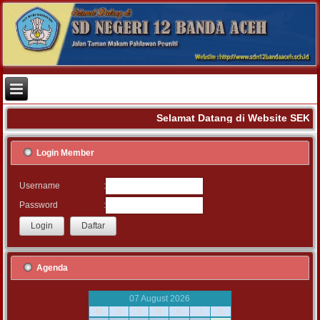
Selamat Datang di Website SEK
Login Member
:
Username
:
Password
Agenda
07 August 2026
M
S
S
R
K
J
S