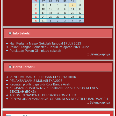
26
27
28
29
30
31
1
2
3
4
5
6
7
8
9
10
11
12
13
14
15
16
17
18
19
20
21
22
23
24
25
26
27
28
29
30
31
1
2
3
4
5
Info Sekolah
Hari Pertama Masuk Sekolah Tanggal 17 Juli 2023
Pekan Ulangan Semester 2 Tahun Pelajaran 2021-2022
Persiapan Pekan Olimpiade sekolah
::
Selengkapnya
Berita Terbaru
PENGUMUMAN KELULUSAN PESERTA DIDIK
PELAKSANAAN SIMULASI TKA 2026
Kegiatan profiling guru di Kota Banda Aceh
KEGIATAN SHADOWING PELATIHAN BAKAL CALON KEPALA
SEKOLAH (BCKS)
ASESMEN NASIONAL BERBASIS KOMPUTER
PENYALURAN MAKAN GIZI GRATIS DI SD NEGERI 12 BANDA ACEH
::
Selengkapnya