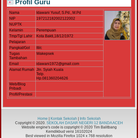
Profil Guru
Nama
Idawani Yusuf, S.Pd., M.Pd
NIP
197212182002122002
NUPTK
Kelamin
Perempuan
Tmp/Tgl Lahir
Kota Bakti,18/12/1972
Pelajaran
Pangkat/Gol
III/c
Tugas
Wakepsek
Tambahan
Email
idawani1972@gmail.com
Alamat Rumah
Jln. Syiah Kuala
Telp.
Hp.081360204626
Web/Blog
Pribadi
Profil/Prestasi
Home
|
Kontak Sekolah
|
Info Sekolah
Copyright © 2020.
SEKOLAH DASAR NEGERI 12 BANDA ACEH
Website engine's code is copyright © 2020 Tim Balitbang
Kemdikbud versi 16102024
Best viewed in Mozilla Firefox 1024 x 768 resolution